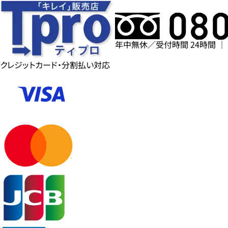
年中無休／受付時間 24時間 ｜
クレジットカード・分割払い対応