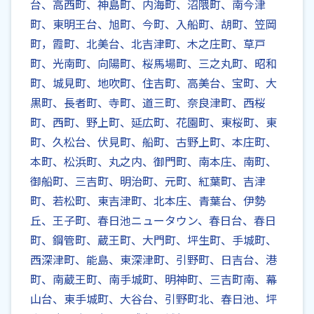
台、高西町、神島町、内海町、沼隈町、南今津
町、東明王台、旭町、今町、入船町、胡町、笠岡
町，霞町、北美台、北吉津町、木之庄町、草戸
町、光南町、向陽町、桜馬場町、三之丸町、昭和
町、城見町、地吹町、住吉町、高美台、宝町、大
黒町、長者町、寺町、道三町、奈良津町、西桜
町、西町、野上町、延広町、花園町、東桜町、東
町、久松台、伏見町、船町、古野上町、本庄町、
本町、松浜町、丸之内、御門町、南本庄、南町、
御船町、三吉町、明治町、元町、紅葉町、吉津
町、若松町、東吉津町、北本庄、青葉台、伊勢
丘、王子町、春日池ニュータウン、春日台、春日
町、鋼管町、蔵王町、大門町、坪生町、手城町、
西深津町、能島、東深津町、引野町、日吉台、港
町、南蔵王町、南手城町、明神町、三吉町南、幕
山台、東手城町、大谷台、引野町北、春日池、坪