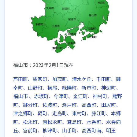
福山市：2023年2月1日現在
芦田町、駅家町、加茂町、清水ケ丘、千田町、御
幸町、山野町、横尾、緑陽町、新市町、神辺町、
福山市 、赤坂町、今津町、金江町、神村町、熊野
町、郷分町、佐波町、瀬戸町、高西町、田尻町、
津之郷町、鞆町、走島町、東村町、藤江町、本郷
町、松永町、南松永町、箕島町、水呑町、水呑向
丘、宮前町、柳津町、山手町、高西町南、明王