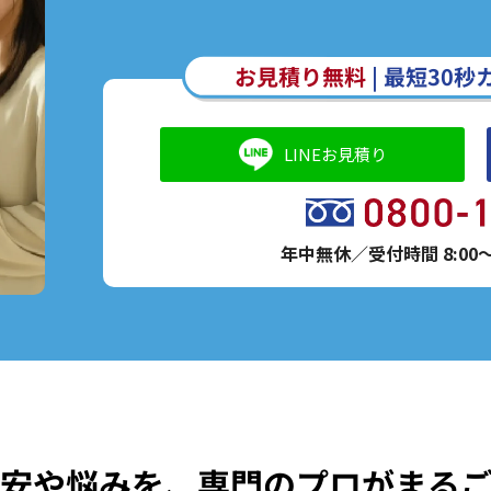
お見積り無料
|
最短30秒
LINEお見積り
年中無休／受付時間 8:00～2
安や悩みを、
専門のプロがまる