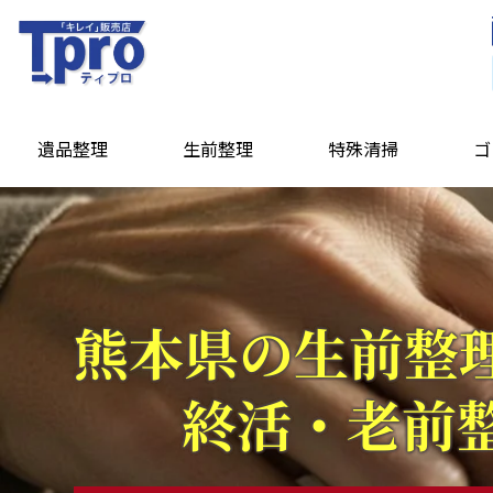
遺品整理
生前整理
特殊清掃
ゴ
熊本県の生前整
終活・老前