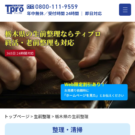
年中無休／受付時間 24時間 ｜ 即日対応
栃木県の生前整理ならティプロ
終活・老前整理も対応
365日 24時間対応
トップページ
>
生前整理
>
栃木県の生前整理
整理・清掃