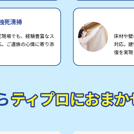
独死清掃
死現場でも、経験豊富なス
床材や壁
応。ご遺族の心情に寄り添
対応。建
復を実現