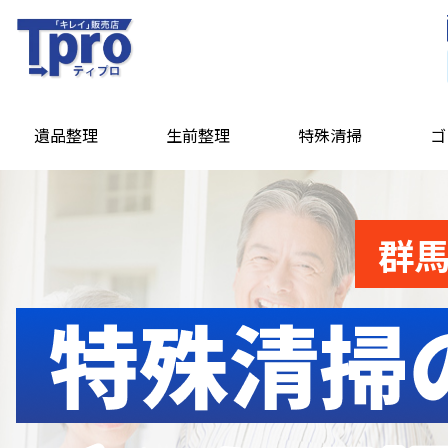
遺品整理
生前整理
特殊清掃
ゴ
群