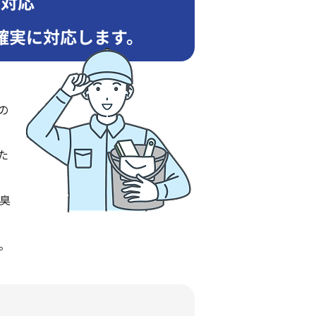
も対応
確実に対応します。
の
た
臭
。