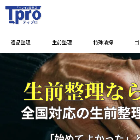
遺品整理
生前整理
特殊清掃
ゴ
生前整理な
全国対応の生前整
「始めてよかった」