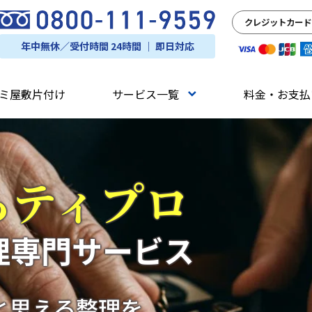
クレジットカード
年中無休／受付時間 24時間 ｜ 即日対応
ミ屋敷片付け
サービス一覧
料金・お支払
らティプロ
理専門サービス
と思える整理を