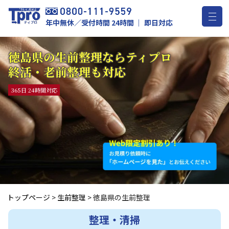
年中無休／受付時間 24時間 ｜ 即日対応
徳島県の生前整理ならティプロ
終活・老前整理も対応
365日 24時間対応
トップページ
>
生前整理
>
徳島県の生前整理
整理・清掃