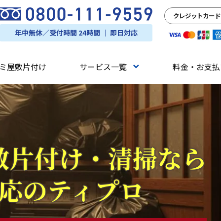
クレジットカード
年中無休／受付時間 24時間 ｜ 即日対応
ミ屋敷片付け
サービス一覧
料金・お支払
敷片付け・清掃なら
応のティプロ