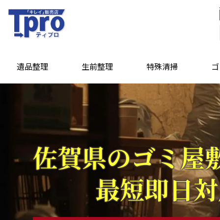
遺品整理
生前整理
特殊清掃
ゴ
佐賀県の
ゴミ屋
最短即日対