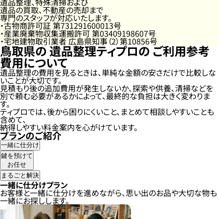
遺品整理、特殊清掃および
遺品の買取、不動産の売却まで
専門のスタッフが対応いたします。
古物商許可証 第731291600013号
産業廃棄物収集運搬許可 第03409198607号
宅地建物取引業者 広島県知事（2）第10856号
鳥取県の
遺品整理ティプロの
ご利用参考
費用について
遺品整理の費用を見るときは、単純な金額の安さだけで比較しな
いことが大切です。
見積もり後の追加費用が発生しないか、探索や供養、清掃などを
別で頼む必要があるかによって、最終的な負担は大きく変わりま
す。
ティプロでは、後から困りにくいこと、まとめて相談しやすいことも
含めて、
納得しやすい料金案内を心がけています。
プランのご紹介
一緒に仕分け
鍵を預けて
お任せ
まるごと解決
一緒に仕分けプラン
お客様と一緒に仕分けを進めながら、思い出のお品や大切な物も
一緒にお探しします。