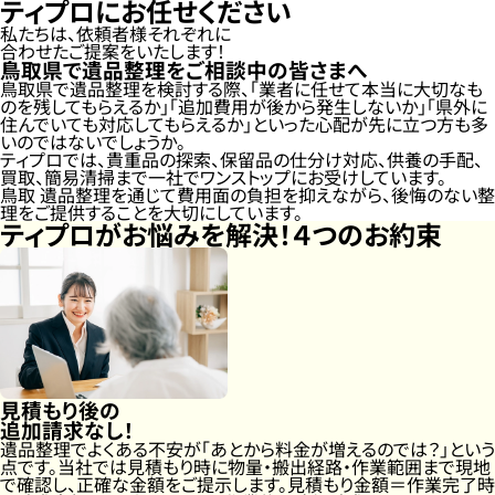
ティプロにお任せください
私たちは、依頼者様それぞれに
合わせたご提案をいたします！
鳥取県で遺品整理をご相談中の皆さまへ
鳥取県で遺品整理を検討する際、「業者に任せて本当に大切なも
のを残してもらえるか」「追加費用が後から発生しないか」「県外に
住んでいても対応してもらえるか」といった心配が先に立つ方も多
いのではないでしょうか。
ティプロでは、貴重品の探索、保留品の仕分け対応、供養の手配、
買取、簡易清掃まで一社でワンストップにお受けしています。
鳥取 遺品整理を通じて費用面の負担を抑えながら、後悔のない整
理をご提供することを大切にしています。
ティプロがお悩みを解決！
４つのお約束
見積もり後の
追加請求なし！
遺品整理でよくある不安が「あとから料金が増えるのでは？」という
点です。当社では見積もり時に物量・搬出経路・作業範囲まで現地
で確認し、正確な金額をご提示します。見積もり金額＝作業完了時