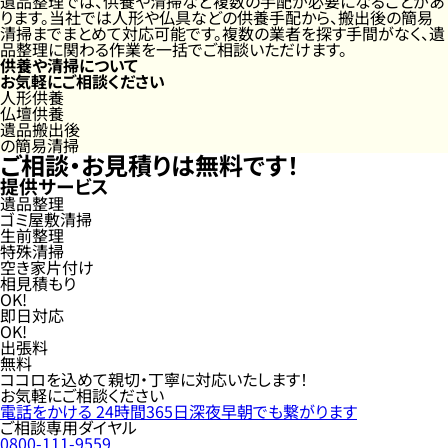
遺品整理では、供養や清掃など複数の手配が必要になることがあ
ります。当社では人形や仏具などの供養手配から、搬出後の簡易
清掃までまとめて対応可能です。複数の業者を探す手間がなく、遺
品整理に関わる作業を一括でご相談いただけます。
供養や清掃について
お気軽にご相談ください
人形供養
仏壇供養
遺品搬出後
の簡易清掃
ご相談・お見積りは
無料
です！
提供サービス
遺品整理
ゴミ屋敷清掃
生前整理
特殊清掃
空き家片付け
相見積もり
OK!
即日対応
OK!
出張料
無料
ココロを込めて親切・丁寧に対応いたします
！
お気軽にご相談ください
電話をかける
24時間365日深夜早朝でも繋がります
ご相談専用ダイヤル
0800-111-9559