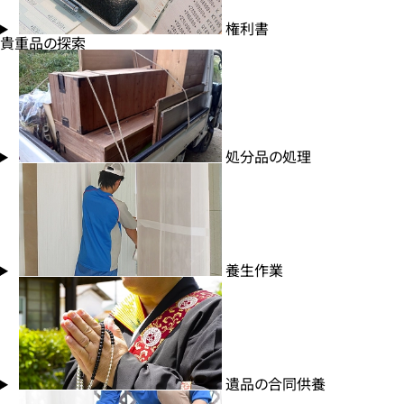
権利書
貴重品の探索
処分品の処理
養生作業
遺品の合同供養