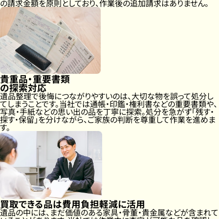
の請求金額を原則としており、作業後の追加請求はありません。
貴重品・重要書類
の探索対応
遺品整理で後悔につながりやすいのは、大切な物を誤って処分し
てしまうことです。当社では通帳・印鑑・権利書などの重要書類や、
写真・手紙などの思い出の品を丁寧に探索。処分を急がず「残す・
探す・保留」を分けながら、ご家族の判断を尊重して作業を進めま
す。
買取できる品は
費用負担軽減に活用
遺品の中には、まだ価値のある家具・骨董・貴金属などが含まれて