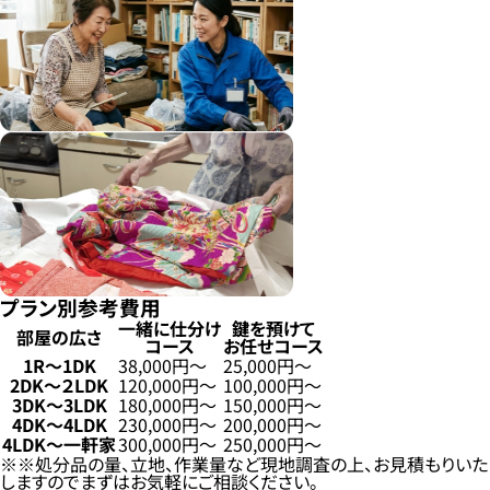
プラン別参考費用
一緒に仕分け
鍵を預けて
部屋の広さ
コース
お任せコース
1R〜1DK
38,000円〜
25,000円〜
2DK〜２LDK
120,000円〜
100,000円〜
3DK〜3LDK
180,000円〜
150,000円〜
4DK〜4LDK
230,000円〜
200,000円〜
4LDK〜一軒家
300,000円〜
250,000円〜
※処分品の量、立地、作業量など現地調査の上、お見積もりいた
しますのでまずはお気軽にご相談ください。