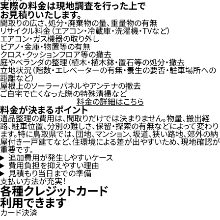
実際の料金は現地調査を行った上で
お見積りいたします。
間取りの広さ、処分・廃棄物の量、重量物の有無
リサイクル料金（エアコン・冷蔵庫・洗濯機・TVなど）
エアコン・ガス機器の取り外し
ピアノ・金庫・物置等の有無
クロス・クッションフロア等の撤去
庭やベランダの整理（植木・植木鉢・置石等の処分・撤去
立地状況（階数・エレベーターの有無・養生の要否・駐車場所への
距離など）
屋根上のソーラーパネルやアンテナの撤去
ご自宅で亡くなった際の特殊清掃など
料金の詳細はこちら
料金が決まるポイント
遺品整理の費用は、間取りだけでは決まりません。物量、搬出経
路、駐車位置、分別の難しさ、保留・探索の有無などによって変わり
ます。特に鳥取県では、団地、マンション、坂道、狭い路地、郊外の納
屋付き一戸建てなど、住環境による差が出やすいため、現地確認が
重要です。
追加費用が発生しやすいケース
費用負担を抑えやすい理由
見積もり当日までの準備
支払い方法が充実！
各種クレジットカード
利用できます
カード決済