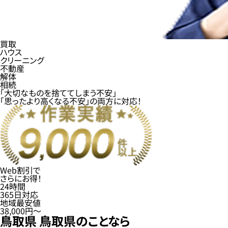
買取
ハウス
クリーニング
不動産
解体
相続
「大切なものを捨ててしまう不安」
「思ったより高くなる不安」
の
両方に対応！
Web割引
で
さらにお得！
24
時間
365
日
対応
地域最安値
38,000円〜
鳥取県
鳥取県
のことなら