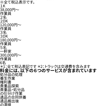
全て税込表示です。
１K
38,000
円〜
作業員
２名
２DK
120,000
円〜
作業員
３名
３DK
180,000
円〜
作業員
５名
一軒家
300,000
円〜
作業員
6名
全て税込表記です
トラックは交通費を含みます
料金には、以下の６つのサービスが含まれています
処分品の処理
養生作業
権利書
貴重品探索
貴重品・処分品
の仕分け作業
遺品の合同供養
遺品搬出後
の清掃