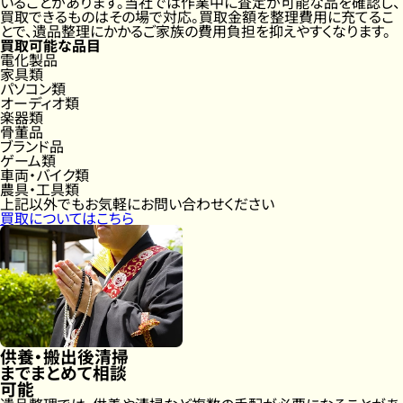
いることがあります。当社では作業中に査定が可能な品を確認し、
買取できるものはその場で対応。買取金額を整理費用に充てるこ
とで、遺品整理にかかるご家族の費用負担を抑えやすくなります。
買取可能な品目
電化製品
家具類
パソコン類
オーディオ類
楽器類
骨董品
ブランド品
ゲーム類
車両・バイク類
農具・工具類
上記以外でもお気軽にお問い合わせください
買取についてはこちら
供養・搬出後清掃
まで
まとめて相談
可能