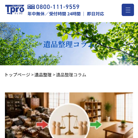
年中無休／受付時間 24時間 ｜ 即日対応
遺品整理
コラム
トップページ
>
遺品整理
>
遺品整理コラム