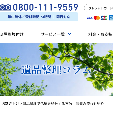
クレジットカード
年中無休／受付時間 24時間 ｜ 即日対応
ミ屋敷片付け
サービス一覧
料金・お支払
遺品整理
コラム
・お焚き上げ
>
遺品整理で仏壇を処分する方法｜供養の流れも紹介