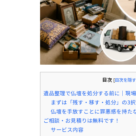
目次
[
目次を隠す
遺品整理で仏壇を処分する前に｜現
まずは「残す・移す・処分」の3
仏壇を手放すことに罪悪感を持た
ご相談・お見積りは無料です！
サービス内容