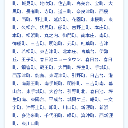
町、城見町、地吹町、住吉町、高美台、宝町、大
黒町、長者町、寺町、道三町、奈良津町、西桜
町、西町、野上町、延広町、花園町、東桜町、東
町、久松台、伏見町、船町、古野上町、本庄町、
本町、松浜町、丸之内、御門町、南本庄、南町、
御船町、三吉町、明治町、元町、紅葉町、吉津
町、若松町、東吉津町、北本庄、青葉台、伊勢
丘、王子町、春日池ニュータウン、春日台、春日
町、鋼管町、蔵王町、大門町、坪生町、手城町、
西深津町、能島、東深津町、引野町、日吉台、港
町、南蔵王町、南手城町、明神町、三吉町南、幕
山台、東手城町、大谷台、引野町北、春日池、坪
生町南、東陽台、平成台、城興ケ丘、曙町、一文
字町、沖野上町、卸町、川口町、新涯町、新浜
町、多治米町、千代田町、緑町、箕沖町、西新涯
町、東川口町