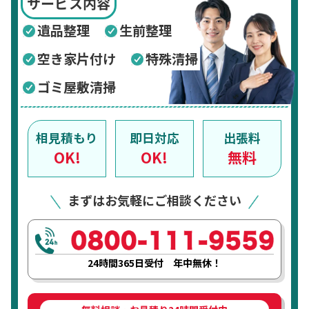
サービス内容
遺品整理
生前整理
空き家片付け
特殊清掃
ゴミ屋敷清掃
相見積もり
即日対応
出張料
OK!
OK!
無料
まずはお気軽にご相談ください
24時間365日受付 年中無休！