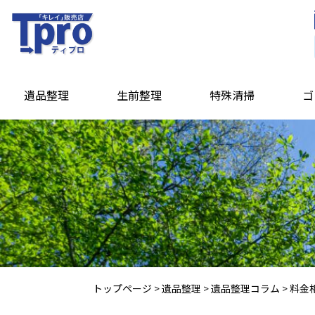
遺品整理
生前整理
特殊清掃
ゴ
トップページ
>
遺品整理
>
遺品整理コラム
>
料金