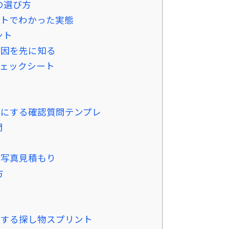
の選び方
ートでわかった実態
ント
要因を先に知る
チェックシート
」にする確認質問テンプレ
問
の写真見積もり
方
保する探し物スプリント