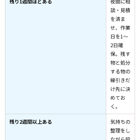
残り1週間ほどある
夜間に相
談・見積
を済ま
せ、作業
日を1〜
2日確
保。残す
物と処分
する物の
線引きだ
け先に決
めてお
く。
残り2週間以上ある
気持ちの
整理をし
ながら段