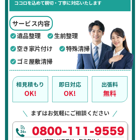
ココロを込めて親切・丁寧に対応いたします
サービス内容
遺品整理
生前整理
空き家片付け
特殊清掃
ゴミ屋敷清掃
相見積もり
即日対応
出張料
OK!
OK!
無料
まずはお気軽にご相談ください