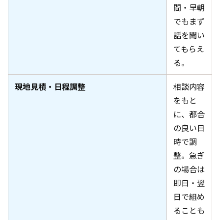
間・早朝
でもまず
話を聞い
てもらえ
る。
現地見積・日程調整
相談内容
をもと
に、都合
の良い日
時で調
整。急ぎ
の場合は
即日・翌
日で組め
ることも