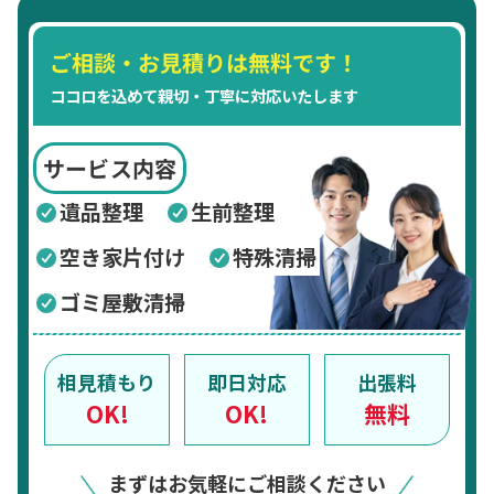
ご相談・お見積りは無料です！
ココロを込めて親切・丁寧に対応いたします
サービス内容
遺品整理
生前整理
空き家片付け
特殊清掃
ゴミ屋敷清掃
相見積もり
即日対応
出張料
OK!
OK!
無料
まずはお気軽にご相談ください