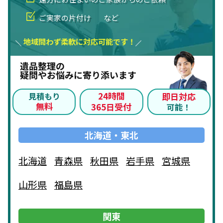
ご実家の片付け
など
地域問わず柔軟に対応可能です！
遺品整理の
疑問やお悩みに寄り添います
24時間
見積もり
即日対応
無料
365日受付
可能！
北海道・東北
北海道
青森県
秋田県
岩手県
宮城県
山形県
福島県
関東