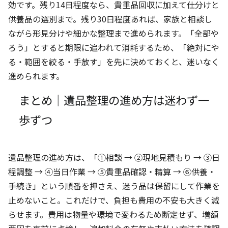
効です。残り14日程度なら、貴重品回収に加えて仕分けと
供養品の選別まで。残り30日程度あれば、家族と相談し
ながら形見分けや細かな整理まで進められます。「全部や
ろう」とすると期限に追われて消耗するため、「絶対にや
る・範囲を絞る・手放す」を先に決めておくと、迷いなく
進められます。
まとめ｜遺品整理の進め方は迷わず一
歩ずつ
遺品整理の進め方は、「①相談 → ②現地見積もり → ③日
程調整 → ④当日作業 → ⑤貴重品確認・精算 → ⑥供養・
手続き」という順番を押さえ、迷う品は保留にして作業を
止めないこと。これだけで、負担も費用の不安も大きく減
らせます。費用は物量や環境で変わるため断定せず、増額