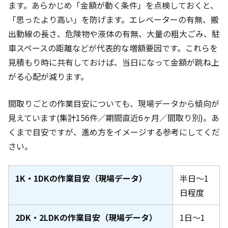
ます。あらかじめ「金額が動く条件」を点検しておくと、
「思ったより高い」を防げます。エレベーターの有無、搬
出動線の長さ、危険物や液体の有無、大量の粗大ごみ、駐
車スペースの距離などが代表的な増額要因です。これらを
見積もり時に共有しておけば、当日になって金額が跳ね上
がる心配が減ります。
間取りごとの作業目安についても、現場データから傾向が
見えています(集計156件
／期間直近6ヶ月
／間取り別)。あ
くまで目安ですが、進め方をイメージする参考にしてくだ
さい。
1K・1DKの作業目安（現場データ）
半日〜1
日程度
2DK・2LDKの作業目安（現場データ）
1日〜1