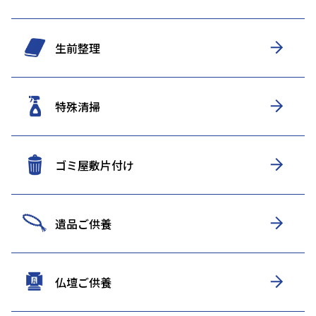
生前整理
特殊清掃
ゴミ屋敷片付け
遺品ご供養
仏壇ご供養