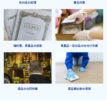
処分品の処理
養生作業
権利書、貴重品の探索
貴重品・処分品の仕分け作業
遺品の合同供養
遺品搬出後の清掃