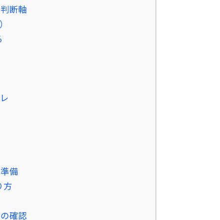
く判断軸
）
る
プレ
の準備
り方
」の確認