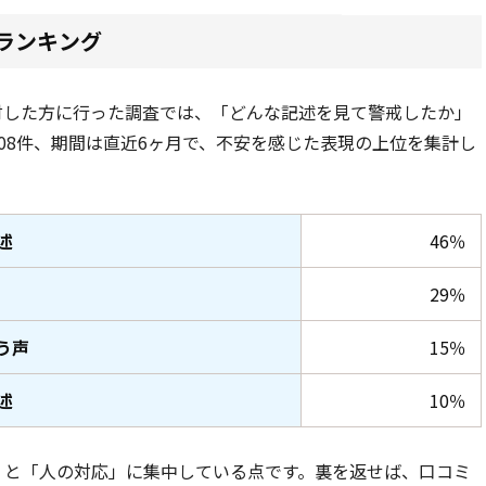
ランキング
討した方に行った調査では、「どんな記述を見て警戒したか」
08件
、期間は直近6ヶ月
で、不安を感じた表現の上位を集計し
述
46％
29％
う声
15％
述
10％
」と「人の対応」に集中している点です。裏を返せば、口コミ