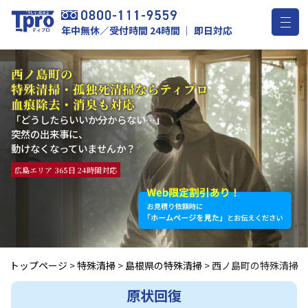
年中無休／受付時間 24時間 ｜ 即日対応
西ノ島町の
特殊清掃・孤独死清掃ならティプロ
血痕除去・消臭も対応
「どうしたらいいか分からない…」
突然の出来事に、
動けなくなっていませんか？
広島エリア 365日 24時間対応
トップページ
>
特殊清掃
>
島根県の特殊清掃
>
西ノ島町の特殊清掃
原状回復