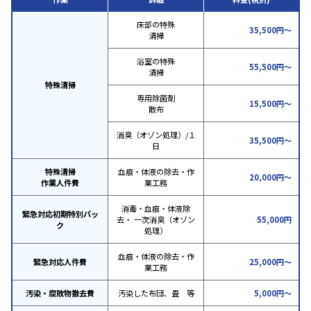
床部の特殊
35,500円～
清掃
浴室の特殊
55,500円～
清掃
特殊清掃
専用除菌剤
15,500円～
散布
消臭（オゾン処理）/１
35,500円～
日
特殊清掃
血痕・体液の除去・作
20,000円～
作業人件費
業工務
消毒・血痕・体液除
緊急対応初期特別パッ
去・ 一次消臭（オゾン
55,000円
ク
処理）
血痕・体液の除去・作
緊急対応人件費
25,000円～
業工務
汚染・腐敗物撤去費
汚染した布団、畳 等
5,000円～