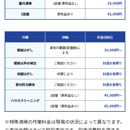
室内清掃
1部屋 家財品なし
24,000円
1部屋
家財品あり
42,000円
作業
詳細
料金(税別)
臭気の範囲(部屋数)に
壁紙はがし
20,000円～
よる
壁紙以外の場合
ご相談ください
別途お見積り
床面はがし
材質により
別途お見積り
部分的な解体
ご相談ください
別途お見積り
1部屋（家財品なし）
45,000円～
ハウスクリーニング
1部屋（家財品あり）
65,000円～
※特殊清掃の作業料金は現場の状況によって異なります。
※表示金額はすべて税別表示です、別途消費税を頂きま