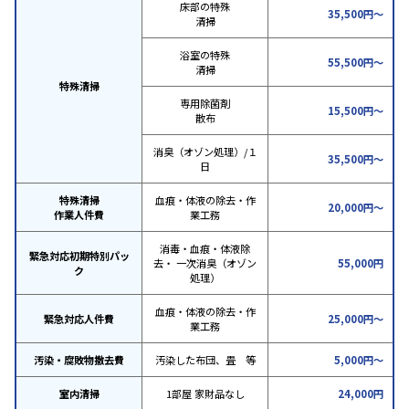
床部の特殊
35,500円～
清掃
浴室の特殊
55,500円～
清掃
特殊清掃
専用除菌剤
15,500円～
散布
消臭（オゾン処理）/１
35,500円～
日
特殊清掃
血痕・体液の除去・作
20,000円～
作業人件費
業工務
消毒・血痕・体液除
緊急対応初期特別パッ
去・ 一次消臭（オゾン
55,000円
ク
処理）
血痕・体液の除去・作
緊急対応人件費
25,000円～
業工務
汚染・腐敗物撤去費
汚染した布団、畳 等
5,000円～
室内清掃
1部屋 家財品なし
24,000円