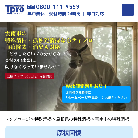
年中無休／受付時間 24時間 ｜ 即日対応
雲南市の
特殊清掃・孤独死清掃ならティプロ
血痕除去・消臭も対応
「どうしたらいいか分からない…」
突然の出来事に、
動けなくなっていませんか？
広島エリア 365日 24時間対応
トップページ
>
特殊清掃
>
島根県の特殊清掃
>
雲南市の特殊清掃
原状回復