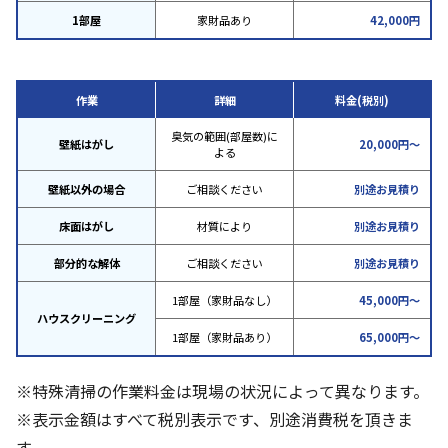
1部屋
家財品あり
42,000円
作業
詳細
料金(税別)
臭気の範囲(部屋数)に
壁紙はがし
20,000円～
よる
壁紙以外の場合
ご相談ください
別途お見積り
床面はがし
材質により
別途お見積り
部分的な解体
ご相談ください
別途お見積り
1部屋（家財品なし）
45,000円～
ハウスクリーニング
1部屋（家財品あり）
65,000円～
※特殊清掃の作業料金は現場の状況によって異なります。
※表示金額はすべて税別表示です、別途消費税を頂きま
す。