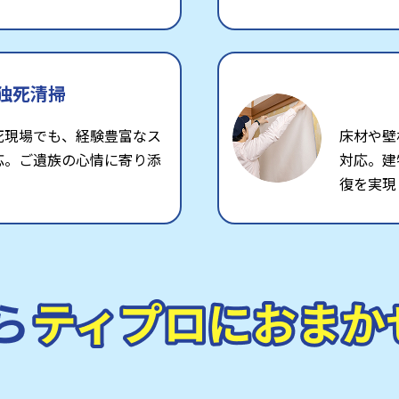
独死清掃
死現場でも、経験豊富なス
床材や壁
応。ご遺族の心情に寄り添
対応。建
復を実現