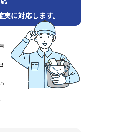
対応
確実に対応します。
清
出
ハ
ご