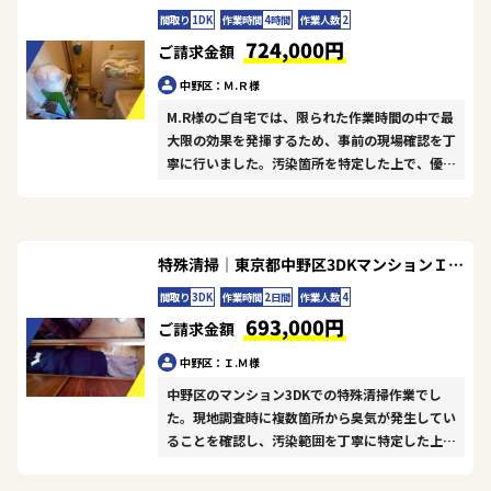
間取り
1DK
作業時間
4時間
作業人数
2
724,000円
ご請求金額
中野区：Ｍ.Ｒ様
M.R様のご自宅では、限られた作業時間の中で最
大限の効果を発揮するため、事前の現場確認を丁
寧に行いました。汚染箇所を特定した上で、優先
順位をつけた清掃計画を立て、高濃度の除菌液を
使用した清掃と専門的な消臭処理に注力しまし
た。最後のオゾン脱臭処理により、残存する微細
な臭気までしっかり対応することができました。
特殊清掃｜東京都中野区3DKマンションＩ.Ｍ様の作業事例
コンパクトな1DKという限られた空間でしたが、
間取り
3DK
作業時間
2日間
作業人数
4
隅々まで徹底的に行った結果、お客様にご満足い
693,000円
ただけて何よりです。
ご請求金額
中野区：Ｉ.Ｍ様
中野区のマンション3DKでの特殊清掃作業でし
た。現地調査時に複数箇所から臭気が発生してい
ることを確認し、汚染範囲を丁寧に特定した上
で、清掃と除菌・消臭処理を施工いたしました。
オゾン脱臭による防臭処理も加え、2日間かけて