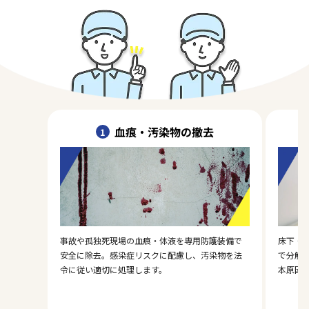
血痕・汚染物の撤去
1
事故や孤独死現場の血痕・体液を専用防護装備で
床下・
安全に除去。感染症リスクに配慮し、汚染物を法
で分解
令に従い適切に処理します。
本原因