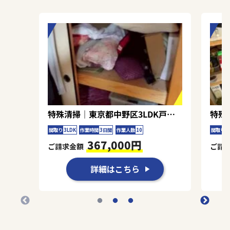
隅々まで対応させていただきました。ご依頼者様
が信頼してくださったことで、スタッフ一同やり
がいを持って作業に取り組むことができました。
臭気が完全に消え、快適な住空間が戻ったことが
何より嬉しい成果です。
特殊清掃｜東京都中野区3LDK戸建て（一軒家）Ｋ.Ｎ様の作業事例
間取り
3LDK
作業時間
3日間
作業人数
10
間取り
2
367,000円
ご請求金額
ご請
詳細はこちら