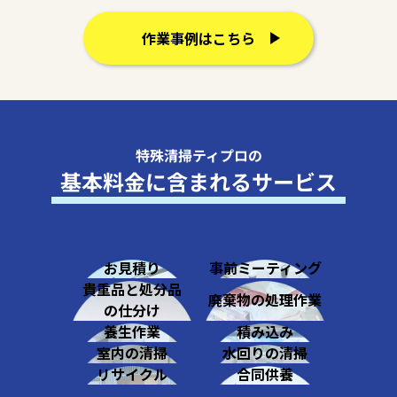
作業事例はこちら
特殊清掃ティプロの
基本料金に含まれるサービス
お見積り
事前ミーティング
貴重品と処分品
廃棄物の処理作業
の仕分け
養生作業
積み込み
室内の清掃
水回りの清掃
リサイクル
合同供養