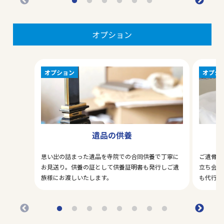
オプション
オプション
オプシ
遺品の供養
思い出の詰まった遺品を寺院での合同供養で丁寧に
ご遺骨の
お見送り。供養の証として供養証明書も発行しご遺
立ち会い
族様にお渡しいたします。
も代行い