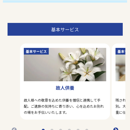
基本サービス
基本サービス
基本サ
故人供養
故人様への敬意を込めた供養を僧侶と連携して手
残された
配。ご遺族の気持ちに寄り添い、心を込めたお別れ
別。大切
の場をお手伝いいたします。
重に仕分