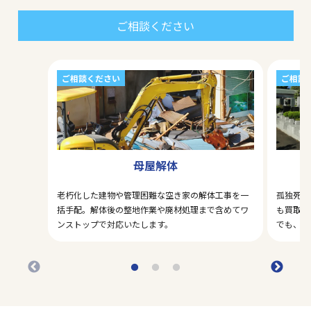
ご相談ください
ご相談ください
ご相談
母屋解体
老朽化した建物や管理困難な空き家の解体工事を一
孤独死・
括手配。解体後の整地作業や廃材処理まで含めてワ
も買取対
ンストップで対応いたします。
でも、ま