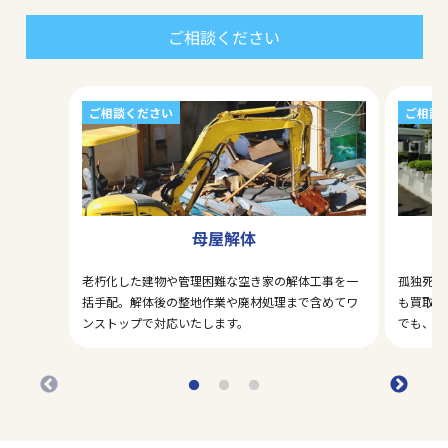
ご相談ください
ご相談ください
ご相談
母屋解体
老朽化した建物や管理困難な空き家の解体工事を一
孤独死・
括手配。解体後の整地作業や廃材処理まで含めてワ
も買取対
ンストップで対応いたします。
でも、ま