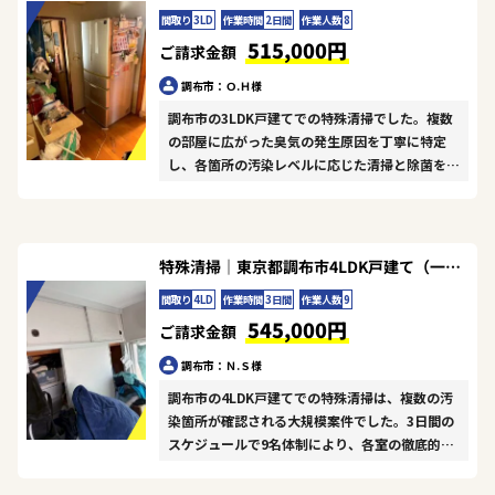
間取り
3LD
作業時間
2日間
作業人数
8
515,000円
ご請求金額
調布市：Ｏ.Ｈ様
調布市の3LDK戸建てでの特殊清掃でした。複数
の部屋に広がった臭気の発生原因を丁寧に特定
し、各箇所の汚染レベルに応じた清掃と除菌を進
めました。その後、建物全体に対してオゾン脱臭
と防臭処理を施し、臭気の根本的な解決を図りま
した。広い間取りであったため8名での対応とな
りましたが、チーム一丸となって効率的に作業を
特殊清掃｜東京都調布市4LDK戸建て（一軒家）Ｎ.Ｓ様の作業事例
進めることができました。ご依頼いただきありが
間取り
4LD
作業時間
3日間
作業人数
9
とうございました。
545,000円
ご請求金額
調布市：Ｎ.Ｓ様
調布市の4LDK戸建てでの特殊清掃は、複数の汚
染箇所が確認される大規模案件でした。3日間の
スケジュールで9名体制により、各室の徹底的な
清掃・除菌から防臭処理までを段階的に進めまし
た。オゾン脱臭装置を活用した完全な臭気除去