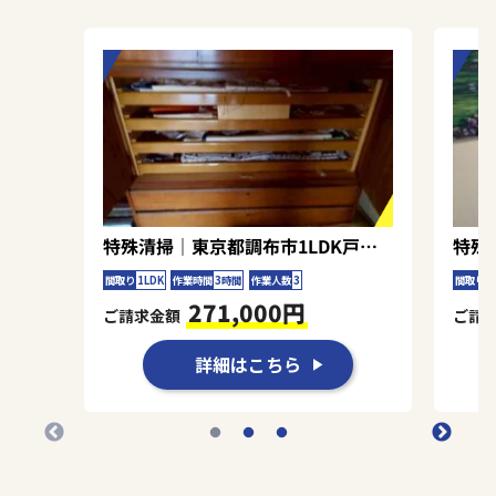
と、二次汚染を防ぐための衛生管理に注力いたし
ました。総延べ19時間の丁寧な作業により、ご
依頼者様に安心いただける原状回復を実現できた
ことを喜びとしております。今後もこの品質を維
持し、丁寧なサービス提供に努めます。
特殊清掃｜東京都調布市1LDK戸建て（一軒家）Ａ.Ｎ様の作業事例
間取り
1LDK
作業時間
3時間
作業人数
3
間取り
4
271,000円
ご請求金額
ご請
詳細はこちら