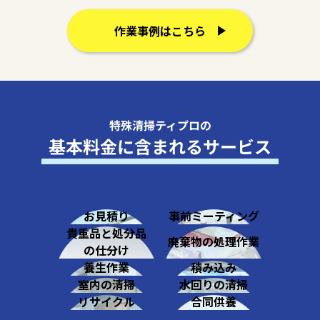
作業事例はこちら
特殊清掃ティプロの
基本料金に含まれるサービス
お見積り
事前ミーティング
貴重品と処分品
廃棄物の処理作業
の仕分け
養生作業
積み込み
室内の清掃
水回りの清掃
リサイクル
合同供養