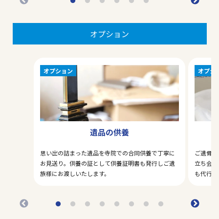
オプション
オプション
オプシ
遺品の供養
思い出の詰まった遺品を寺院での合同供養で丁寧に
ご遺骨の
お見送り。供養の証として供養証明書も発行しご遺
立ち会い
族様にお渡しいたします。
も代行い