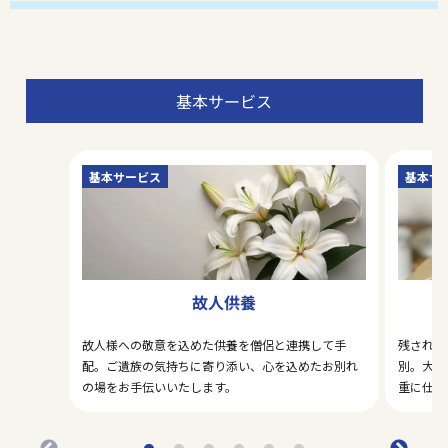
基本サービス
基本サービス
基本サ
故人供養
故人様への敬意を込めた供養を僧侶と連携して手
残された
配。ご遺族の気持ちに寄り添い、心を込めたお別れ
別。大切
の場をお手伝いいたします。
重に仕分