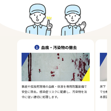
血痕・汚染物の撤去
1
事故や孤独死現場の血痕・体液を専用防護装備で
床下・
安全に除去。感染症リスクに配慮し、汚染物を法
で分解
令に従い適切に処理します。
本原因