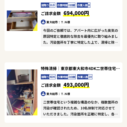
間取り
2LD
作業時間
2日間
作業人数
8
694,000円
ご請求金額
東大和市：Ｔ.Ｎ様
今回のご依頼では、アパート内に広がった臭気の
原因特定と徹底的な除去を最優先に取り組みまし
た。汚染箇所を丁寧に特定した上で、清掃と除菌
処理を丁寧に進め、最後にオゾン脱臭装置を用い
た防臭処理で室内環境を完全にリセットしまし
た。限られた作業時間の中で8名のスタッフが連
携し、2日間で2LDK全体を確実に原状回復する
特殊清掃｜東京都東大和市4DK二世帯住宅Ｔ.Ｎ様の作業事例
ことができました。ご依頼者様からご満足いただ
間取り
4DK
作業時間
2日間
作業人数
10
けたご様子で、我々一同の励みになります。今後
493,000円
も最高水準のサービス提供を心がけます。
ご請求金額
東大和市：Ｔ.Ｎ様
二世帯住宅という複雑な構造のなか、複数箇所の
汚染が確認されたため、10名体制で対応させて
いただきました。汚染箇所を正確に特定し、各エ
リアに応じた清掃・除菌を徹底的に進行。オゾン
脱臭処理で防臭対策も完了させ、全室で良好な空