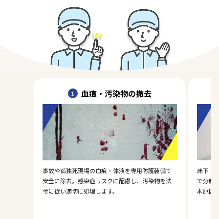
血痕・汚染物の撤去
1
事故や孤独死現場の血痕・体液を専用防護装備で
床下・
安全に除去。感染症リスクに配慮し、汚染物を法
で分解
令に従い適切に処理します。
本原因