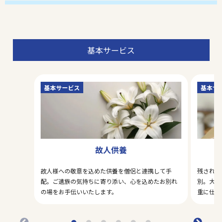
基本サービス
基本サービス
基本サ
故人供養
故人様への敬意を込めた供養を僧侶と連携して手
残された
配。ご遺族の気持ちに寄り添い、心を込めたお別れ
別。大切
の場をお手伝いいたします。
重に仕分