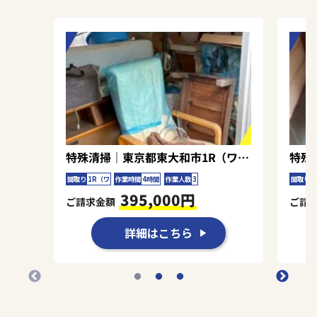
気環境を実現できました。限られた時間のなかで
効率的に作業を進められたのは、ご依頼者様のご
協力があったからこそです。今後も安全で衛生的
な住環境の実現に全力でサポートさせていただき
ます。
特殊清掃｜東京都東大和市1R（ワンルーム）アパートＭ.Ｍ様の作業事例
間取り
1R（ワ
作業時間
4時間
作業人数
3
間取り
4
395,000円
ご請求金額
ご請
詳細はこちら