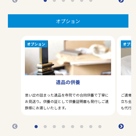
オプション
オプション
オプシ
遺品の供養
思い出の詰まった遺品を寺院での合同供養で丁寧に
ご遺骨の
お見送り。供養の証として供養証明書も発行しご遺
立ち会い
族様にお渡しいたします。
も代行い