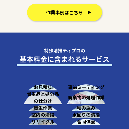
作業事例はこちら
特殊清掃ティプロの
基本料金に含まれるサービス
お見積り
事前ミーティング
貴重品と処分品
廃棄物の処理作業
の仕分け
養生作業
積み込み
室内の清掃
水回りの清掃
リサイクル
合同供養