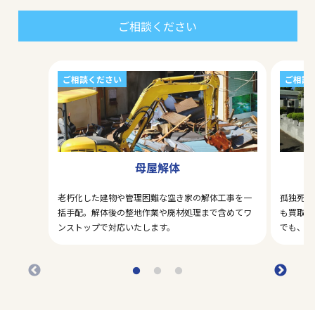
ご相談ください
ご相談ください
ご相談
母屋解体
老朽化した建物や管理困難な空き家の解体工事を一
孤独死・
括手配。解体後の整地作業や廃材処理まで含めてワ
も買取対
ンストップで対応いたします。
でも、ま