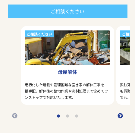
ご相談ください
ご相談ください
ご相談
母屋解体
老朽化した建物や管理困難な空き家の解体工事を一
孤独死・
括手配。解体後の整地作業や廃材処理まで含めてワ
も買取対
ンストップで対応いたします。
でも、ま