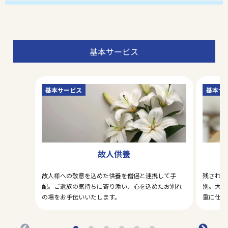
基本サービス
基本サービス
基本サ
故人供養
故人様への敬意を込めた供養を僧侶と連携して手
残された
配。ご遺族の気持ちに寄り添い、心を込めたお別れ
別。大切
の場をお手伝いいたします。
重に仕分