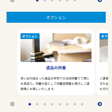
オプション
オプション
オプシ
遺品の供養
思い出の詰まった遺品を寺院での合同供養で丁寧に
ご遺骨の
お見送り。供養の証として供養証明書も発行しご遺
立ち会い
族様にお渡しいたします。
も代行い