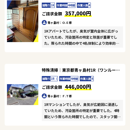
間取り
1K
作業時間
4時間
作業人数
4
357,000円
ご請求金額
青ヶ島村：Ｏ.Ｅ様
1Kアパートでしたが、臭気が室内全体に広がっ
ていたため、汚染箇所の特定と除菌が重要でし
た。限られた時間の中で4名体制により効率的に
作業を進め、特定した汚染箇所を丁寧に清掃した
うえで、除菌・消臭処理を施し、最後にオゾン脱
臭装置で防臭処理を行いました。狭い空間でした
が、隅々までしっかり対応することで、臭気を完
特殊清掃｜東京都青ヶ島村1R（ワンルーム）マンションＦ.Ｔ様の作業事例
全に除去できました。お客様にご満足いただけ
間取り
1R（
作業時間
4時間
作業人数
4
て、スタッフ一同うれしく思います。
446,000円
ご請求金額
青ヶ島村：Ｆ.Ｔ様
1Rマンションでしたが、臭気が広範囲に浸透し
ていたため、汚染箇所の特定が重要でした。4時
間という限られた時間でしたので、スタッフ間で
役割分担を明確にし、清掃から除菌・消臭処理、
防臭処理までを並行して進めました。オゾン脱臭