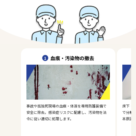
血痕・汚染物の撤去
1
事故や孤独死現場の血痕・体液を専用防護装備で
床下・
安全に除去。感染症リスクに配慮し、汚染物を法
で分解
令に従い適切に処理します。
本原因