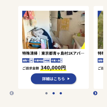
装置を使用することで、微細な臭気成分までしっ
かり対応できました。壁材や床材への浸透も考慮
し、徹底的な処理を心がけました。ご依頼者様に
ご満足いただけて、われわれも手応えを感じるこ
とができた現場でした。
特殊清掃｜東京都青ヶ島村1KアパートＦ.Ｅ様の作業事例
間取り
1K
作業時間
2時間
作業人数
3
間取り
3
340,000円
ご請求金額
ご請
詳細はこちら