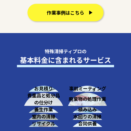
作業事例はこちら
特殊清掃ティプロの
基本料金に含まれるサービス
お見積り
事前ミーティング
貴重品と処分品
廃棄物の処理作業
の仕分け
養生作業
積み込み
室内の清掃
水回りの清掃
リサイクル
合同供養