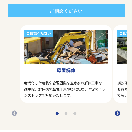
ご相談ください
ご相談ください
ご相談
母屋解体
老朽化した建物や管理困難な空き家の解体工事を一
孤独死・
括手配。解体後の整地作業や廃材処理まで含めてワ
も買取対
ンストップで対応いたします。
でも、ま