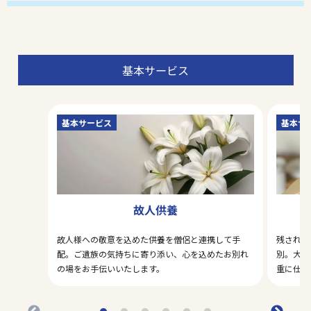
基本サービス
基本サービス
基本サ
故人供養
故人様への敬意を込めた供養を僧侶と連携して手
残された
配。ご遺族の気持ちに寄り添い、心を込めたお別れ
別。大切
の場をお手伝いいたします。
重に仕分