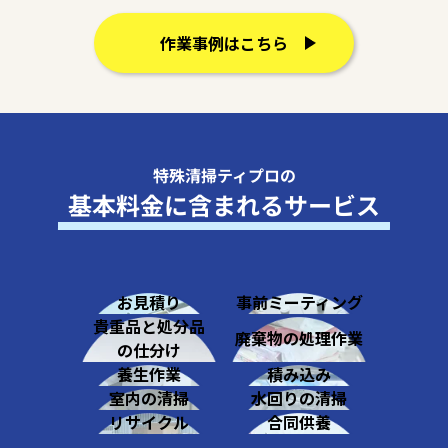
作業事例はこちら
特殊清掃ティプロの
基本料金に含まれるサービス
お見積り
事前ミーティング
貴重品と処分品
廃棄物の処理作業
の仕分け
養生作業
積み込み
室内の清掃
水回りの清掃
リサイクル
合同供養