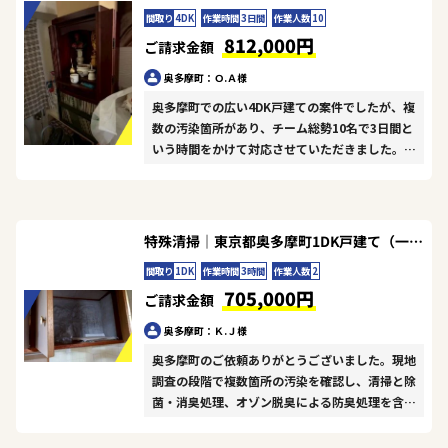
間取り
4DK
作業時間
3日間
作業人数
10
812,000円
ご請求金額
奥多摩町：Ｏ.Ａ様
奥多摩町での広い4DK戸建ての案件でしたが、複
数の汚染箇所があり、チーム総勢10名で3日間と
いう時間をかけて対応させていただきました。初
日は汚染状況の詳細な把握と丁寧な清掃作業に注
力し、2日目以降は除菌・消臭処理とオゾン脱臭
による防臭施工を隅々まで施工いたしました。広
い敷地で天候にも恵まれ、効率よく進めることが
特殊清掃｜東京都奥多摩町1DK戸建て（一軒家）Ｋ.Ｊ様の作業事例
できました。Ｏ.Ａ様の信頼をいただき、完全な
間取り
1DK
作業時間
3時間
作業人数
2
原状回復を実現できて何よりです。
705,000円
ご請求金額
奥多摩町：Ｋ.Ｊ様
奥多摩町のご依頼ありがとうございました。現地
調査の段階で複数箇所の汚染を確認し、清掃と除
菌・消臭処理、オゾン脱臭による防臭処理を含め
た総合的なアプローチで対応させていただきまし
た。限られた時間での作業でしたが、チーム一丸