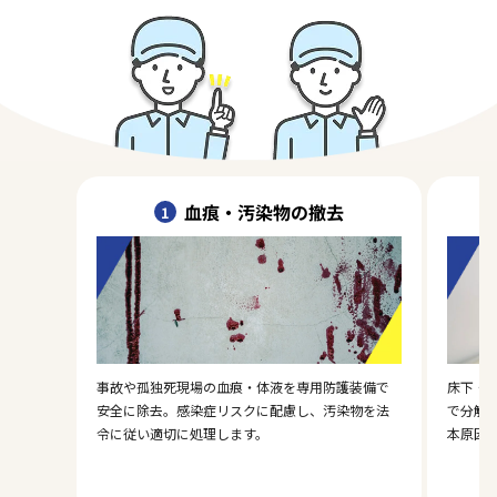
血痕・汚染物の撤去
1
事故や孤独死現場の血痕・体液を専用防護装備で
床下・
安全に除去。感染症リスクに配慮し、汚染物を法
で分解
令に従い適切に処理します。
本原因