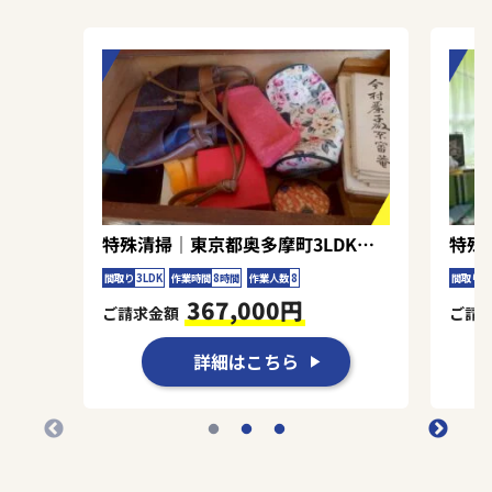
となって隅々まで丁寧に進めることを心がけ、臭
気の完全な除去と衛生環境の確保を実現できまし
た。お客様にご満足いただけて、私たちも大変嬉
しく思います。今後ともよろしくお願いいたしま
す。
特殊清掃｜東京都奥多摩町3LDK戸建て（一軒家）Ａ.Ｍ様の作業事例
間取り
3LDK
作業時間
8時間
作業人数
8
間取り
3
367,000円
ご請求金額
ご請
詳細はこちら