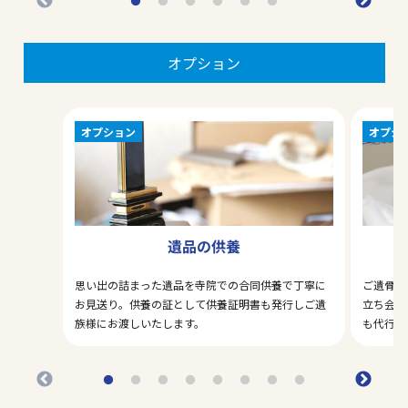
オプション
オプション
オプシ
遺品の供養
思い出の詰まった遺品を寺院での合同供養で丁寧に
ご遺骨の
お見送り。供養の証として供養証明書も発行しご遺
立ち会い
族様にお渡しいたします。
も代行い