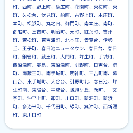
町、西町、野上町、延広町、花園町、東桜町、東
町、久松台、伏見町、船町、古野上町、本庄町、
本町、松浜町、丸之内、御門町、南本庄、南町、
御船町、三吉町、明治町、元町、紅葉町、吉津
町、若松町、東吉津町、北本庄、青葉台、伊勢
丘、王子町、春日池ニュータウン、春日台、春日
町、鋼管町、蔵王町、大門町、坪生町、手城町、
西深津町、能島、東深津町、引野町、日吉台、港
町、南蔵王町、南手城町、明神町、三吉町南、幕
山台、東手城町、大谷台、引野町北、春日池、坪
生町南、東陽台、平成台、城興ケ丘、曙町、一文
字町、沖野上町、卸町、川口町、新涯町、新浜
町、多治米町、千代田町、緑町、箕沖町、西新涯
町、東川口町