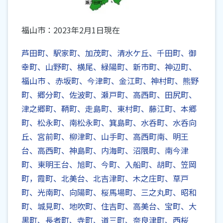
福山市：2023年2月1日現在
芦田町、駅家町、加茂町、清水ケ丘、千田町、御
幸町、山野町、横尾、緑陽町、新市町、神辺町、
福山市 、赤坂町、今津町、金江町、神村町、熊野
町、郷分町、佐波町、瀬戸町、高西町、田尻町、
津之郷町、鞆町、走島町、東村町、藤江町、本郷
町、松永町、南松永町、箕島町、水呑町、水呑向
丘、宮前町、柳津町、山手町、高西町南、明王
台、高西町、神島町、内海町、沼隈町、南今津
町、東明王台、旭町、今町、入船町、胡町、笠岡
町，霞町、北美台、北吉津町、木之庄町、草戸
町、光南町、向陽町、桜馬場町、三之丸町、昭和
町、城見町、地吹町、住吉町、高美台、宝町、大
黒町、長者町、寺町、道三町、奈良津町、西桜