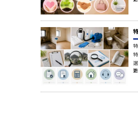
特
特
選
更