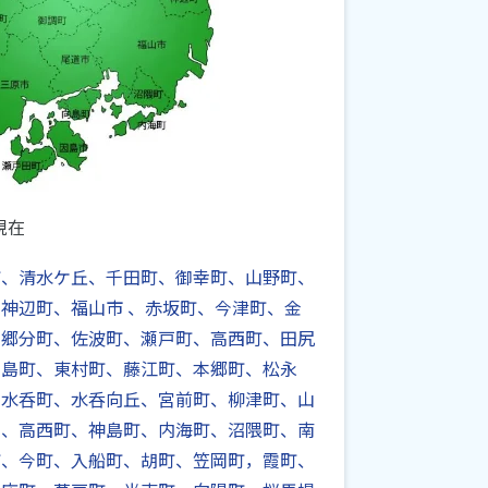
現在
町、清水ケ丘、千田町、御幸町、山野町、
神辺町、福山市 、赤坂町、今津町、金
、郷分町、佐波町、瀬戸町、高西町、田尻
走島町、東村町、藤江町、本郷町、松永
、水呑町、水呑向丘、宮前町、柳津町、山
台、高西町、神島町、内海町、沼隈町、南
町、今町、入船町、胡町、笠岡町，霞町、