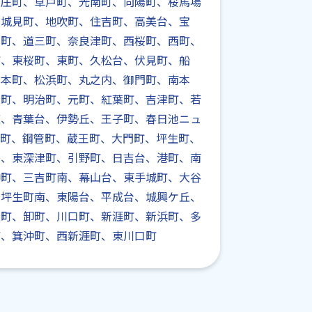
之庄町、草戸町、光南町、向陽町、桜馬場
、城見町、地吹町、住吉町、高美台、宝
寺町、道三町、奈良津町、西桜町、西町、
町、東桜町、東町、久松台、伏見町、船
、本町、松浜町、丸之内、御門町、南本
吉町、明治町、元町、紅葉町、吉津町、若
庄、青葉台、伊勢丘、王子町、春日池ニュ
日町、鋼管町、蔵王町、大門町、坪生町、
島、東深津町、引野町、日吉台、港町、南
神町、三吉町南、幕山台、東手城町、大谷
、坪生町南、東陽台、平成台、城興ケ丘、
上町、卸町、川口町、新涯町、新浜町、多
町、箕沖町、西新涯町、東川口町