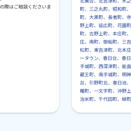
北美台、北吉津町、木
の際はご相談くださいま
町、三之丸町、昭和町
町、大黒町、長者町、
野上町、延広町、花園
町、古野上町、本庄町
庄、南町、御船町、三
松町、東吉津町、北本
ータウン、春日台、春
手城町、西深津町、能
蔵王町、南手城町、明
台、引野町北、春日池
曙町、一文字町、沖野
治米町、千代田町、緑