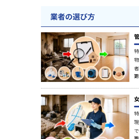
業者の選び方
特
物
者
更
特
現
で
更