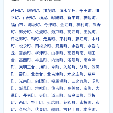
芦田町、駅家町、加茂町、清水ケ丘、千田町、御
幸町、山野町、横尾、緑陽町、新市町、神辺町、
福山市 、赤坂町、今津町、金江町、神村町、熊野
町、郷分町、佐波町、瀬戸町、高西町、田尻町、
津之郷町、鞆町、走島町、東村町、藤江町、本郷
町、松永町、南松永町、箕島町、水呑町、水呑向
丘、宮前町、柳津町、山手町、高西町南、明王
台、高西町、神島町、内海町、沼隈町、南今津
町、東明王台、旭町、今町、入船町、胡町、笠岡
町，霞町、北美台、北吉津町、木之庄町、草戸
町、光南町、向陽町、桜馬場町、三之丸町、昭和
町、城見町、地吹町、住吉町、高美台、宝町、大
黒町、長者町、寺町、道三町、奈良津町、西桜
町、西町、野上町、延広町、花園町、東桜町、東
町、久松台、伏見町、船町、古野上町、本庄町、