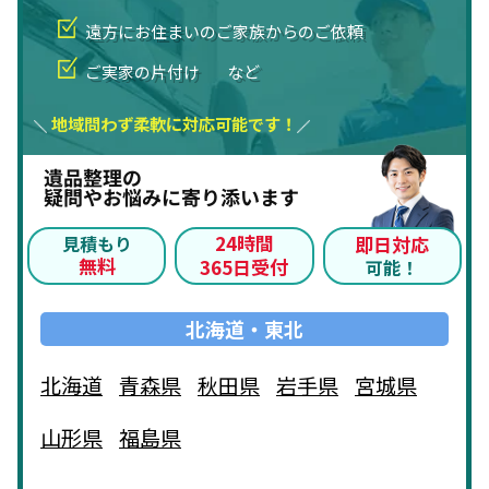
遠方にお住まいのご家族からのご依頼
ご実家の片付け
など
地域問わず柔軟に対応可能です！
遺品整理の
疑問やお悩みに寄り添います
24時間
見積もり
即日対応
無料
365日受付
可能！
北海道・東北
北海道
青森県
秋田県
岩手県
宮城県
山形県
福島県