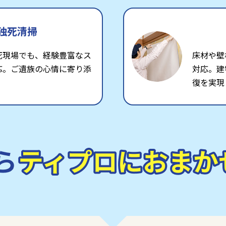
独死清掃
死現場でも、経験豊富なス
床材や壁
応。ご遺族の心情に寄り添
対応。建
復を実現