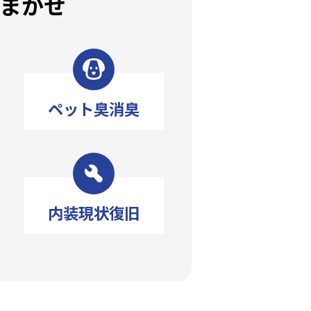
まかせ
ペット臭消臭
内装現状復旧