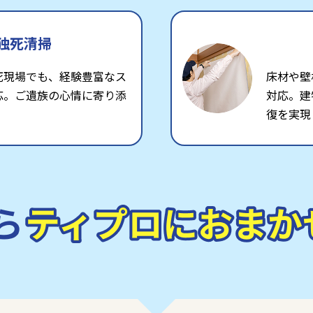
独死清掃
死現場でも、経験豊富なス
床材や壁
応。ご遺族の心情に寄り添
対応。建
復を実現