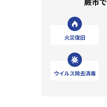
蕨市
火災復旧
ウイルス除去消毒