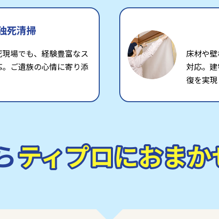
独死清掃
死現場でも、経験豊富なス
床材や壁
応。ご遺族の心情に寄り添
対応。建
復を実現