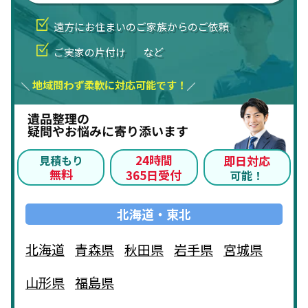
遠方にお住まいのご家族からのご依頼
ご実家の片付け
など
地域問わず柔軟に対応可能です！
遺品整理の
疑問やお悩みに寄り添います
24時間
見積もり
即日対応
無料
365日受付
可能！
北海道・東北
北海道
青森県
秋田県
岩手県
宮城県
山形県
福島県