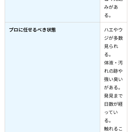
みがあ
る。
プロに任せるべき状態
ハエやウ
ジが多数
見られ
る。
体液・汚
れの跡や
強い臭い
がある。
発見まで
日数が経
ってい
る。
触れるこ