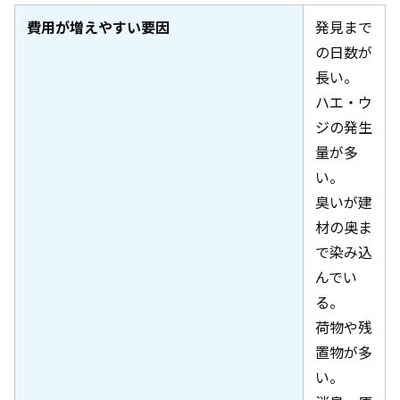
費用が増えやすい要因
発見まで
の日数が
長い。
ハエ・ウ
ジの発生
量が多
い。
臭いが建
材の奥ま
で染み込
んでい
る。
荷物や残
置物が多
い。