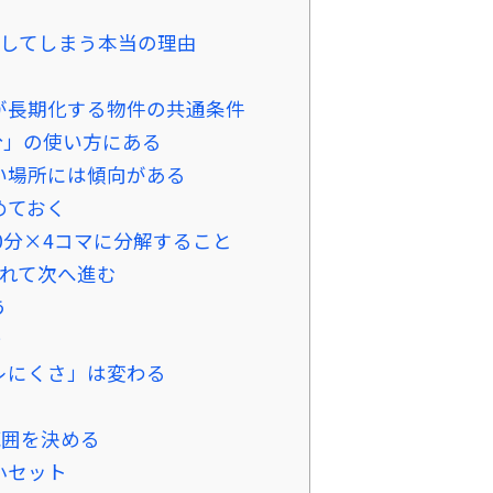
してしまう本当の理由
が長期化する物件の共通条件
分」の使い方にある
い場所には傾向がある
めておく
0分×4コマに分解すること
入れて次へ進む
う
計
レにくさ」は変わる
範囲を決める
小セット