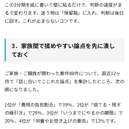
この3分類を紙に書いて壁に貼るだけで、判断の速度がま
るで変わります。迷う物は「保留箱」に入れ、判断は後日
に回す。これが止まらないコツです。
3．家族間で揉めやすい論点を先に潰し
ておく
ご家族・ご親族が関わった案件88件
について、直近12ヶ
月
で「話し合いでこじれた論点」を集計したところ、次の
順になりました。
1位が「費用の負担割合」で39％
、2位が「捨てる・残す
の線引き」で29％
、3位が「いつまでにやるかの期限」で
20％
、4位が「供養やお焚き上げの要否」で12％
です。