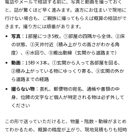
電話やメールで相談する前に、写真と動画を撮っておく
と、話が驚くほど早く進みます。遠方にお住まいで現地に
行けない場合も、ご親族に撮ってもらえば概算の相談がで
きます。撮り方には順番があります。
写真
：1部屋につき5枚。①部屋の四隅から全体、②床
の状態、③天井付近（積み上がりの高さがわかる角
度）、④水回り、⑤搬出動線（玄関から道路まで）
動画
：15秒×3本。①玄関から入って各部屋を回る、
②積み上がっている物にゆっくり寄る、③玄関の外か
ら道路までの経路
撮らない物
：表札、郵便物の宛名、通帳や書類の中
身、位牌の文字など個人が特定される物は必ず外して
ください
この形で送っていただけると、物量・階数・動線がまとめ
てわかるため、概算の精度が上がり、現地見積もりも短時