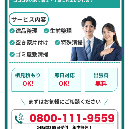
ココロを込めて親切・丁寧に対応いたします
サービス内容
遺品整理
生前整理
空き家片付け
特殊清掃
ゴミ屋敷清掃
相見積もり
即日対応
出張料
OK!
OK!
無料
まずはお気軽にご相談ください
24時間365日受付 年中無休！