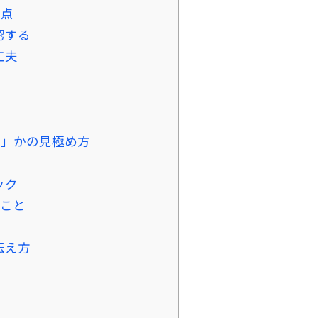
意点
認する
工夫
う」かの見極め方
ック
きこと
伝え方