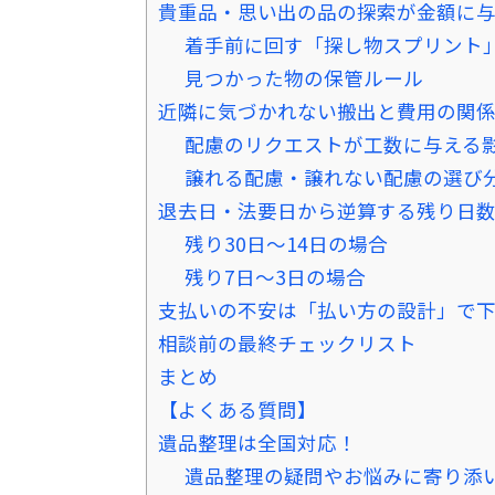
貴重品・思い出の品の探索が金額に
着手前に回す「探し物スプリント
見つかった物の保管ルール
近隣に気づかれない搬出と費用の関
配慮のリクエストが工数に与える
譲れる配慮・譲れない配慮の選び
退去日・法要日から逆算する残り日
残り30日〜14日の場合
残り7日〜3日の場合
支払いの不安は「払い方の設計」で
相談前の最終チェックリスト
まとめ
【よくある質問】
遺品整理は全国対応！
遺品整理の疑問やお悩みに寄り添