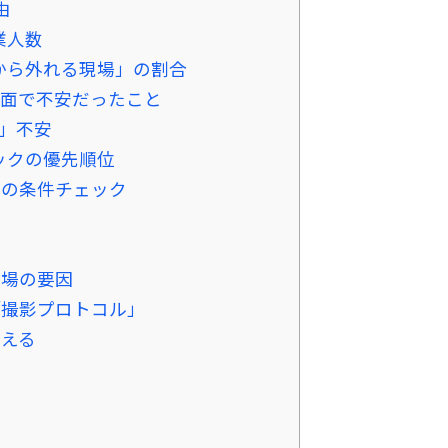
由
業人数
から外れる現場」の割合
用面で不安だったこと
」不安
ックの優先順位
場の条件チェック
現場の要因
「撮影プロトコル」
伝える