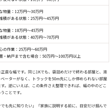
な物量：
12万円〜30万円
堆積がある状態：
25万円〜45万円
な物量：
18万円〜45万円
堆積がある状態：
40万円〜70万円
心の作業：
25万円〜60万円
置・納戸まで含む場合：
50万円〜100万円以上
正直な幅です。同じ1Kでも、袋詰めだけで終わる部屋と、液
ベーターがなく、トラックを50m先にしか停められない部屋
ます。逆にいえば、この条件さえ整理できれば、幅の中のどこ
いうことです。
けでも先に知りたい」「家族に説明する前に、目安だけ掴んで