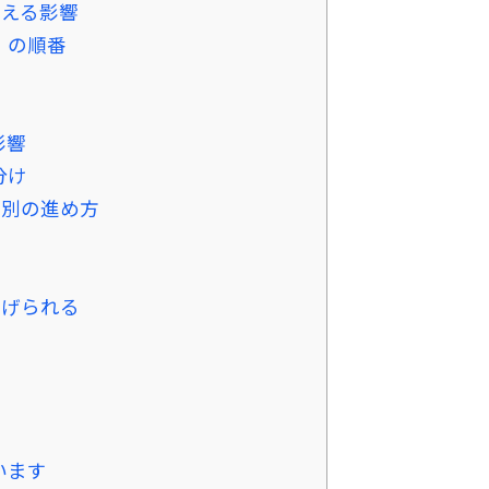
与える影響
」の順番
係
影響
分け
数別の進め方
下げられる
います