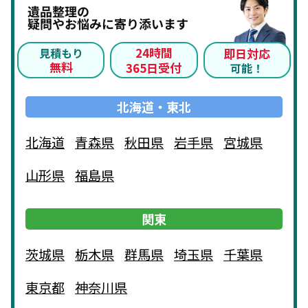
遺品整理の
疑問やお悩みに寄り添います
24時間
見積もり
即日対応
無料
365日受付
可能！
北海道・東北
北海道
青森県
秋田県
岩手県
宮城県
山形県
福島県
関東
茨城県
栃木県
群馬県
埼玉県
千葉県
東京都
神奈川県