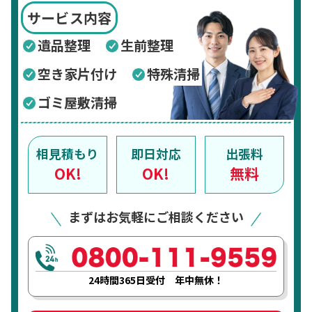
サービス内容
遺品整理
生前整理
空き家片付け
特殊清掃
ゴミ屋敷清掃
相見積もり
即日対応
出張料
OK!
OK!
無料
まずはお気軽にご相談ください
24時間365日受付 年中無休！