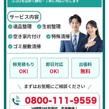
ココロを込めて親切・丁寧に対応いたします
サービス内容
遺品整理
生前整理
空き家片付け
特殊清掃
ゴミ屋敷清掃
相見積もり
即日対応
出張料
OK!
OK!
無料
まずはお気軽にご相談ください
24時間365日受付 年中無休！