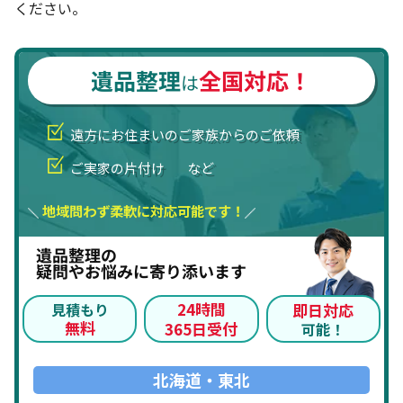
ください。
遺品整理
全国対応！
は
遠方にお住まいのご家族からのご依頼
ご実家の片付け
など
地域問わず柔軟に対応可能です！
遺品整理の
疑問やお悩みに寄り添います
24時間
見積もり
即日対応
無料
365日受付
可能！
北海道・東北