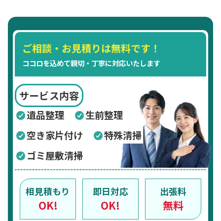
ご相談・お見積りは無料です！
ココロを込めて親切・丁寧に対応いたします
サービス内容
遺品整理
生前整理
空き家片付け
特殊清掃
ゴミ屋敷清掃
相見積もり
即日対応
出張料
OK!
OK!
無料