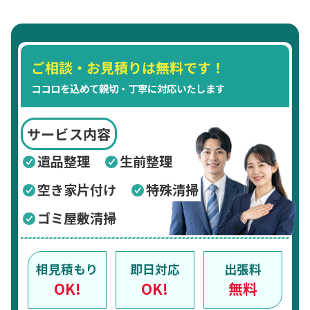
ご相談・お見積りは無料です！
ココロを込めて親切・丁寧に対応いたします
サービス内容
遺品整理
生前整理
空き家片付け
特殊清掃
ゴミ屋敷清掃
相見積もり
即日対応
出張料
OK!
OK!
無料