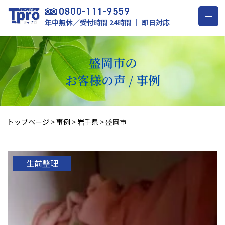
年中無休／受付時間 24時間 ｜ 即日対応
盛岡市の
お客様の声 / 事例
トップページ
>
事例
>
岩手県
>
盛岡市
生前整理