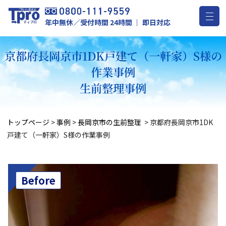
年中無休／受付時間 24時間 ｜ 即日対応
京都府長岡京市1DK戸建て（一軒家）S様の
作業事例
生前整理事例
トップページ
>
事例
>
長岡京市の生前整理
>
京都府長岡京市1DK
戸建て（一軒家）S様の作業事例
Before