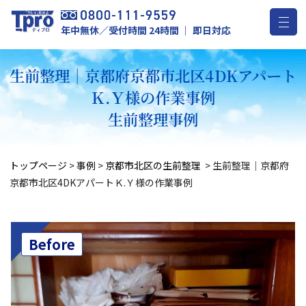
年中無休／受付時間 24時間 ｜ 即日対応
生前整理｜京都府京都市北区4DKアパート
Ｋ.Ｙ様の作業事例
生前整理事例
トップページ
>
事例
>
京都市北区の生前整理
>
生前整理｜京都府
京都市北区4DKアパートＫ.Ｙ様の作業事例
Before