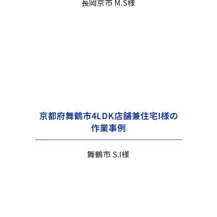
長岡京市 M.S様
京都府舞鶴市4LDK店舗兼住宅I様の
作業事例
舞鶴市 S.I様