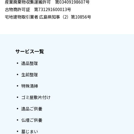
産業廃棄物収集運搬許可 第03409198607号
古物商許可証 第731291600013号
宅地建物取引業者 広島県知事（2）第10856号
サービス一覧
遺品整理
生前整理
特殊清掃
ゴミ屋敷片付け
遺品ご供養
仏壇ご供養
墓じまい