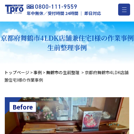
年中無休／受付時間 24時間 ｜ 即日対応
京都府舞鶴市4LDK店舗兼住宅I様の作業事例
生前整理事例
トップページ
>
事例
>
舞鶴市の生前整理
>
京都府舞鶴市4LDK店舗
兼住宅I様の作業事例
Before