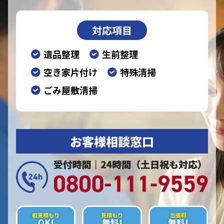
対応項目
遺品整理
生前整理
空き家片付け
特殊清掃
ごみ屋敷清掃
お客様相談窓口
相見積もり
見積もり
出張料
OK!
無料!
無料!