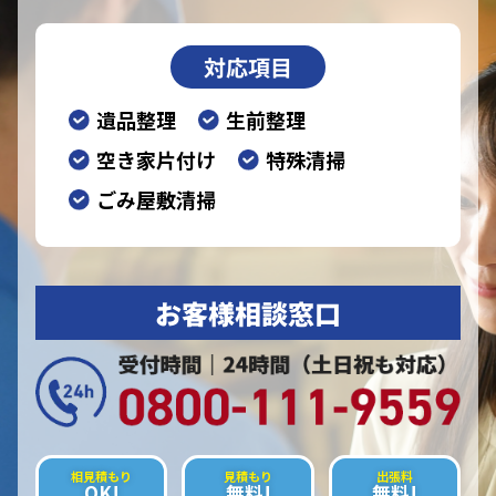
対応項目
遺品整理
生前整理
空き家片付け
特殊清掃
ごみ屋敷清掃
お客様相談窓口
相見積もり
見積もり
出張料
OK!
無料!
無料!