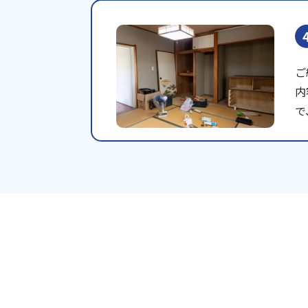
ご
内
で