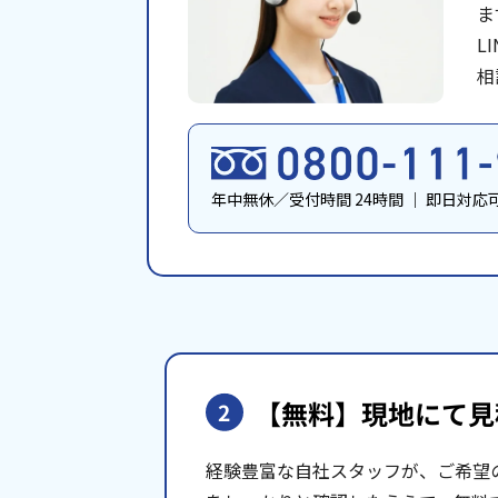
ま
L
相
年中無休／受付時間 24時間
｜
即日対応
【無料】現地にて
見
2
経験豊富な自社スタッフが、ご希望