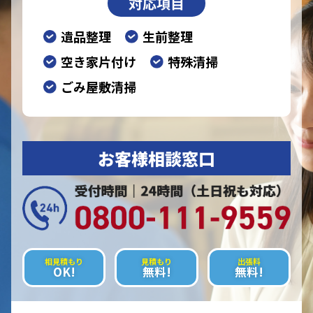
対応項目
遺品整理
生前整理
空き家片付け
特殊清掃
ごみ屋敷清掃
お客様相談窓口
相見積もり
見積もり
出張料
OK!
無料!
無料!